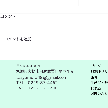
コメント
コメントを追加…
ふゆみずた
【お知らせ】ホームページが
新しくなりました！
〒989-4301
ブログ
宮城県大崎市田尻蕪栗伸萠西１９
無施肥ササ
圃場
tasyumura48@gmail.com
TEL：0229-87-4462
生産品・販
FAX：0229-39-2706
代表者
お問い合わ